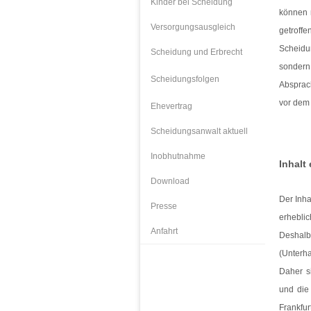
Kinder bei Scheidung
können 
Versorgungsausgleich
getroff
Scheidu
Scheidung und Erbrecht
sondern
Scheidungsfolgen
Absprach
vor dem 
Ehevertrag
Scheidungsanwalt aktuell
Inobhutnahme
Inhalt
Download
Der Inha
Presse
erhebli
Anfahrt
Deshalb
(Unterha
Daher s
und die
Frankfur