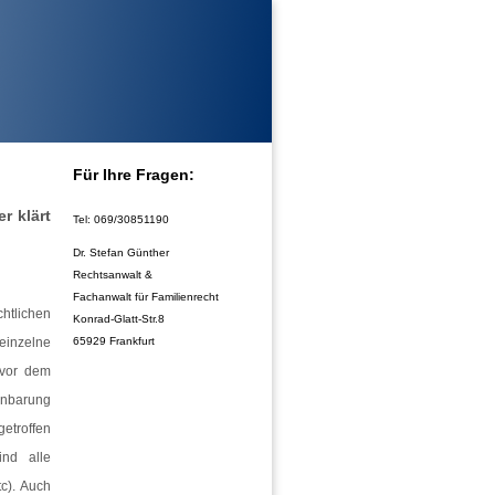
Für Ihre Fra
gen:
r klärt
Tel: 069/30851190
Dr. Stefan Günther
Rechtsanwalt &
Fachanwalt für Familienrecht
chtlichen
Konrad-Glatt-Str.8
einzelne
65929 Frankfurt
 vor dem
einbarung
etroffen
ind alle
c). Auch