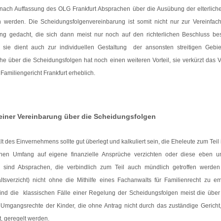
nach Auffassung des OLG Frankfurt Absprachen über die Ausübung der elterlich
en werden. Die Scheidungsfolgenvereinbarung ist somit nicht nur zur Vereinfac
ng gedacht, die sich dann meist nur noch auf den richterlichen Beschluss bes
 sie dient auch zur individuellen Gestaltung der ansonsten streitigen Gebie
e über die Scheidungsfolgen hat noch einen weiteren Vorteil, sie verkürzt das 
Familiengericht Frankfurt erheblich.
 einer Vereinbarung über die Scheidungsfolgen
lt des Einvernehmens sollte gut überlegt und kalkuliert sein, die Eheleute zum Teil
chen Umfang auf eigene finanzielle Ansprüche verzichten oder diese eben u
 sind Absprachen, die verbindlich zum Teil auch mündlich getroffen werde
ltsverzicht) nicht ohne die Mithilfe eines Fachanwalts für Familienrecht zu e
ind die klassischen Fälle einer Regelung der Scheidungsfolgen meist die über
 Umgangsrechte der Kinder, die ohne Antrag nicht durch das zuständige Gericht,
t, geregelt werden.