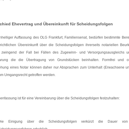
chied Ehevertrag und Übereinkunft für Scheidungsfolgen
nhelliger Auffassung des OLG Frankfurt, Familiensenat, bedürfen bestimmte Bere
richtlichen Übereinkunft über die Scheidungsfolgen ihrerseits notariellen Beur
t zwingend der Fall bei Fällen des Zugewinn- und Versorgungsausgleichs u
arung die die Übertragung von Grundstücken beinhalten. Formfrei und 
ehung eines Notar können daher nur Absprachen zum Unterhalt (Erwachsene u
um Umgangsrecht getroffen werden.
fassung ist für eine Vereinbarung über die Scheidungsfolgen festzuhalten:
Die Einigung über die Scheidungsfolgen verkürzt die Dauer vo