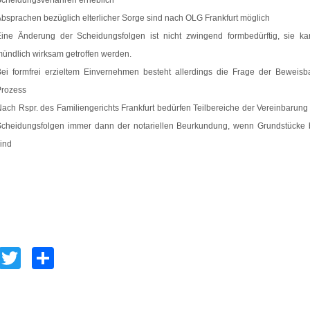
cheidungsverfahren erheblich
bsprachen bezüglich elterlicher Sorge sind nach OLG Frankfurt möglich
Eine Änderung der Scheidungsfolgen ist nicht zwingend formbedürftig, sie k
ündlich wirksam getroffen werden.
ei formfrei erzieltem Einvernehmen besteht allerdings die Frage der Beweisba
Prozess
ach Rspr. des Familiengerichts Frankfurt bedürfen Teilbereiche der Vereinbarung
Scheidungsfolgen immer dann der notariellen Beurkundung, wenn Grundstücke b
ind
Facebook
Twitter
Empfehlen