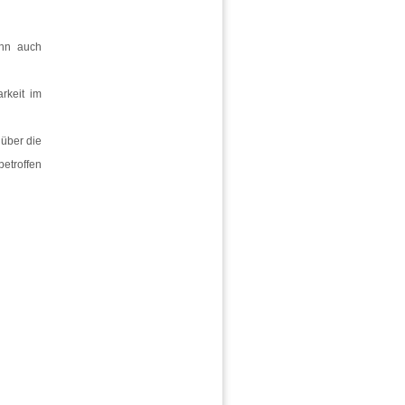
ann auch
rkeit im
 über die
etroffen