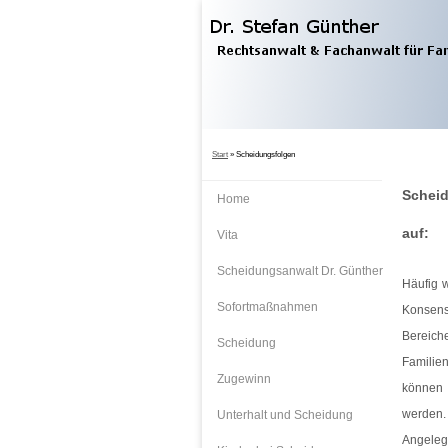
Start
»
Scheidungsfolgen
Scheid
Home
auf:
Vita
Scheidungsanwalt Dr. Günther
Häufig w
Sofortmaßnahmen
Konsens
Bereich
Scheidung
Familien
Zugewinn
können 
werden.
Unterhalt und Scheidung
Angeleg