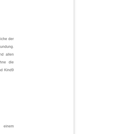
iche der
kundung.
nd allen
ohne die
nd Kind9
n einem