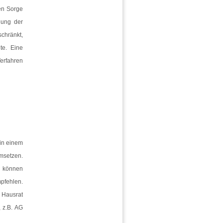
en Sorge
hung der
chränkt,
te. Eine
Verfahren
 in einem
msetzen.
n können
mpfehlen.
 Hausrat
 z.B. AG